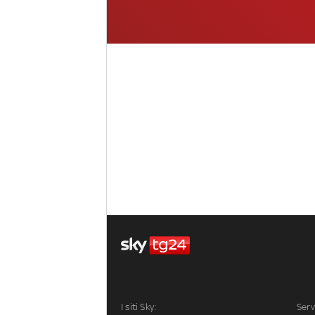
I siti Sky:
Serv