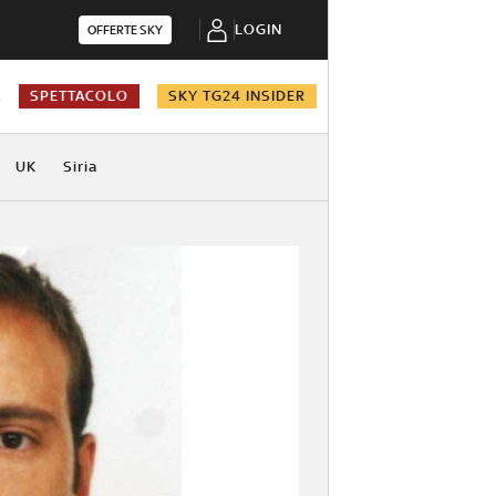
LOGIN
OFFERTE SKY
A
SPETTACOLO
SKY TG24 INSIDER
UK
Siria