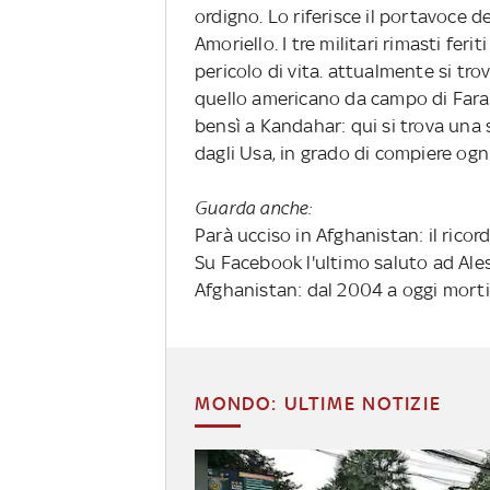
ordigno. Lo riferisce il portavoce d
Amoriello. I tre militari rimasti fer
pericolo di vita. attualmente si tr
quello americano da campo di Farah
bensì a Kandahar: qui si trova una s
dagli Usa, in grado di compiere ogni
Guarda anche:
Parà ucciso in Afghanistan: il ricor
Su Facebook l'ultimo saluto ad Ale
Afghanistan: dal 2004 a oggi morti 1
MONDO: ULTIME NOTIZIE