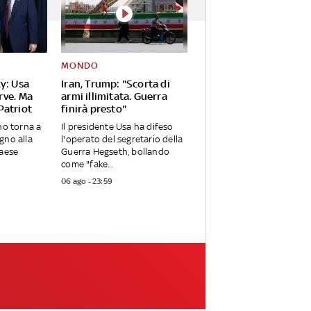
MONDO
y: Usa
Iran, Trump: "Scorta di
rve. Ma
armi illimitata. Guerra
Patriot
finirà presto"
no torna a
Il presidente Usa ha difeso
gno alla
l'operato del segretario della
Paese
Guerra Hegseth, bollando
come "fake...
06 ago - 23:59