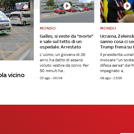
MONDO
MONDO
Galles, si veste da "morte"
Ucraina, Zelensk
e sale sul tetto di un
sanno cosa ci se
ospedale. Arrestato
Trump frena su 
L'uomo, un giovane di 26
Il presidente ucrai
anni, ha detto di essersi
invocare "un soste
voluto vestire da corvo. Per
difesa aerea" del 
50 minuti ha...
impegnato a...
ola vicino
07 ago - 00:04
06 ago - 23:59