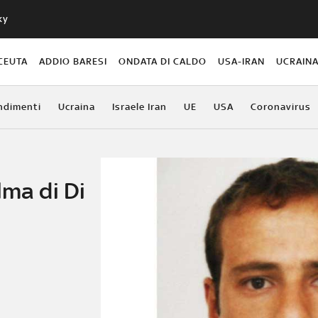
ky
CEUTA
ADDIO BARESI
ONDATA DI CALDO
USA-IRAN
UCRAIN
ndimenti
Ucraina
Israele Iran
UE
USA
Coronavirus
lma di Di