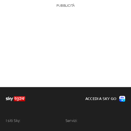
PUBBLICITÀ
ACCEDI A SKY GO
I siti Sky:
Servizi: