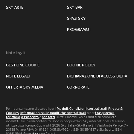
SKY ARTE
SKY BAR
SPAZI SKY
PROGRAMMI
Note legali:
GESTIONE COOKIE
COOKIE POLICY
NOTE LEGALI
DICHIARAZIONE DI ACCESSIBILITÀ
OFFERTA SKY MEDIA
CORPORATE
Per il consumatore clicca qui per i
Moduli, Condizioni contrattuali
,
Privacy &
Cookies
,
informazioni sulle modifiche contrattuali
o per
trasparenza
tariffaria
,
assistenza
e
contatti
. Tutti i marchi Sky e i diritti di proprietà
intellettuale in essi contenuti, sono di proprietà di Sky international AG e sono
utilizzati su licenza. Copyright 2026 Sky Italia - Sky Italia Srl Via Monte Penice, 7 -
20138 Milano P.IVA 04619241005. SkyTG24: ISSN 3035-1537 e SkySport: ISSN
3035-1545.
Segnalazione Abusi