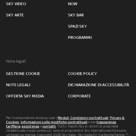
SKY VIDEO
NOW
SKY ARTE
SKY BAR
SPAZI SKY
PROGRAMMI
Note legali:
GESTIONE COOKIE
COOKIE POLICY
NOTE LEGALI
DICHIARAZIONE DI ACCESSIBILITÀ
OFFERTA SKY MEDIA
CORPORATE
Per il consumatore clicca qui per i
Moduli, Condizioni contrattuali
,
Privacy &
Cookies
,
informazioni sulle modifiche contrattuali
o per
trasparenza
tariffaria
,
assistenza
e
contatti
. Tutti i marchi Sky e i diritti di proprietà
intellettuale in essi contenuti, sono di proprietà di Sky international AG e sono
utilizzati su licenza. Copyright 2026 Sky Italia - Sky Italia Srl Via Monte Penice, 7 -