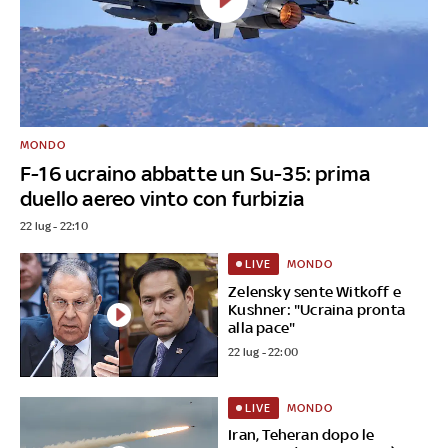
MONDO
F-16 ucraino abbatte un Su-35: prima
duello aereo vinto con furbizia
22 lug - 22:10
MONDO
LIVE
Zelensky sente Witkoff e
Kushner: "Ucraina pronta
alla pace"
22 lug - 22:00
MONDO
LIVE
Iran, Teheran dopo le