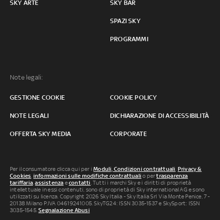
SKY ARTE
SKY BAR
SPAZI SKY
PROGRAMMI
Note legali:
GESTIONE COOKIE
COOKIE POLICY
NOTE LEGALI
DICHIARAZIONE DI ACCESSIBILITÀ
OFFERTA SKY MEDIA
CORPORATE
Per il consumatore clicca qui per i
Moduli, Condizioni contrattuali
,
Privacy &
Cookies
,
informazioni sulle modifiche contrattuali
o per
trasparenza
tariffaria
,
assistenza
e
contatti
. Tutti i marchi Sky e i diritti di proprietà
intellettuale in essi contenuti, sono di proprietà di Sky international AG e sono
utilizzati su licenza. Copyright 2026 Sky Italia - Sky Italia Srl Via Monte Penice, 7 -
20138 Milano P.IVA 04619241005. SkyTG24: ISSN 3035-1537 e SkySport: ISSN
3035-1545.
Segnalazione Abusi