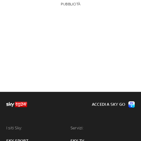
PUBBLICITÀ
ACCEDI A SKY GO
I siti Sky:
Servizi:
SKY SPORT
SKY TV