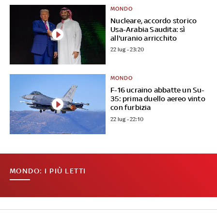
MONDO
Nucleare, accordo storico
Usa-Arabia Saudita: sì
all'uranio arricchito
22 lug - 23:20
MONDO
F-16 ucraino abbatte un Su-
35: prima duello aereo vinto
con furbizia
22 lug - 22:10
MONDO: I PIÙ LETTI