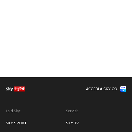
ACCEDI A SKY GO
I siti Sky:
Servizi:
SKY SPORT
SKY TV