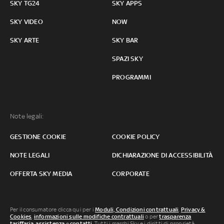
SKY TG24
SKY APPS
SKY VIDEO
NOW
SKY ARTE
SKY BAR
SPAZI SKY
PROGRAMMI
Note legali:
GESTIONE COOKIE
COOKIE POLICY
NOTE LEGALI
DICHIARAZIONE DI ACCESSIBILITÀ
OFFERTA SKY MEDIA
CORPORATE
Per il consumatore clicca qui per i
Moduli, Condizioni contrattuali
,
Privacy &
Cookies
,
informazioni sulle modifiche contrattuali
o per
trasparenza
tariffaria
,
assistenza
e
contatti
. Tutti i marchi Sky e i diritti di proprietà