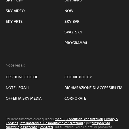
SKY TG24
SKY APPS
SKY VIDEO
NOW
SKY ARTE
SKY BAR
SPAZI SKY
PROGRAMMI
Note legali:
GESTIONE COOKIE
COOKIE POLICY
NOTE LEGALI
DICHIARAZIONE DI ACCESSIBILITÀ
OFFERTA SKY MEDIA
CORPORATE
Per il consumatore clicca qui per i
Moduli, Condizioni contrattuali
,
Privacy &
Cookies
,
informazioni sulle modifiche contrattuali
o per
trasparenza
tariffaria
,
assistenza
e
contatti
. Tutti i marchi Sky e i diritti di proprietà