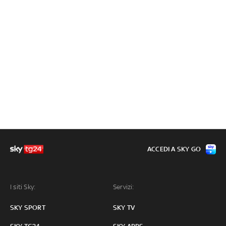
ACCEDI A SKY GO
I siti Sky:
Servizi:
SKY SPORT
SKY TV