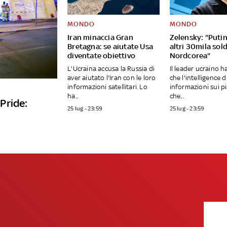
MONDO
MONDO
Iran minaccia Gran
Zelensky: "Putin
Bretagna: se aiutate Usa
altri 30mila sold
diventate obiettivo
Nordcorea"
L'Ucraina accusa la Russia di
Il leader ucraino 
aver aiutato l'Iran con le loro
che l'intelligence d
informazioni satellitari. Lo
informazioni sui pi
ha...
che...
 Pride:
25 lug - 23:59
25 lug - 23:59