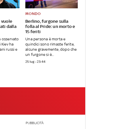
MONDO
 vuole
Berlino, furgone sulla
ati dalla
folla al Pride: un morto e
15 feriti
ha osservato
Una persona è morta e
i Kiev ha
quindici sono rimaste ferite,
ani russi e
alcune gravemente, dopo che
un furgone si è...
25 lug - 23:44
PUBBLICITÀ