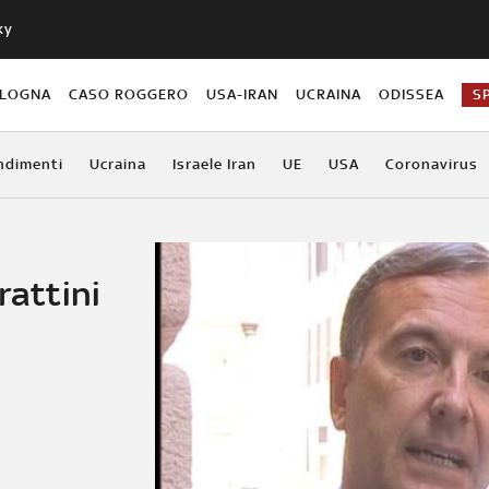
ky
OLOGNA
CASO ROGGERO
USA-IRAN
UCRAINA
ODISSEA
S
ndimenti
Ucraina
Israele Iran
UE
USA
Coronavirus
rattini