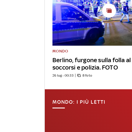
MONDO
Berlino, furgone sulla folla al
soccorsi e polizia. FOTO
26 lug - 00:33
8 foto
MONDO: I PIÙ LETTI