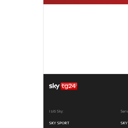
I siti Sky:
Serv
SKY SPORT
SKY