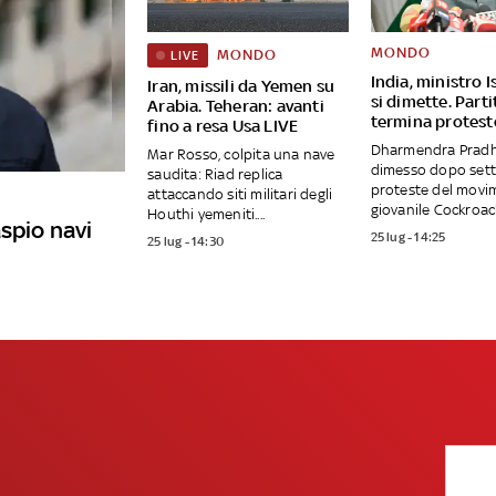
MONDO
MONDO
LIVE
India, ministro 
Iran, missili da Yemen su
si dimette. Parti
Arabia. Teheran: avanti
termina protest
fino a resa Usa LIVE
Dharmendra Pradh
Mar Rosso, colpita una nave
dimesso dopo sett
saudita: Riad replica
proteste del movi
attaccando siti militari degli
giovanile Cockroach
Houthi yemeniti....
spio navi
25 lug - 14:25
25 lug - 14:30