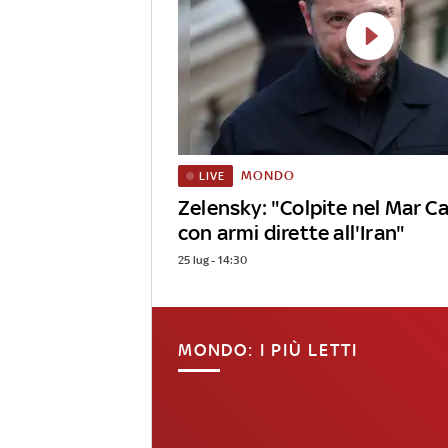
MONDO
LIVE
Zelensky: "Colpite nel Mar Ca
con armi dirette all'Iran"
25 lug - 14:30
MONDO: I PIÙ LETTI