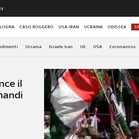
ky
OLOGNA
CASO ROGGERO
USA-IRAN
UCRAINA
ODISSEA
S
ndimenti
Ucraina
Israele Iran
UE
USA
Coronavirus
nce il
handi