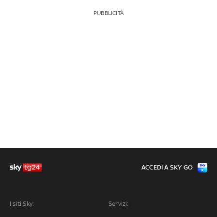
PUBBLICITÀ
ACCEDI A SKY GO
I siti Sky:
Servizi: