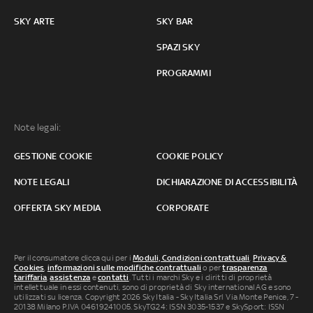
SKY ARTE
SKY BAR
SPAZI SKY
PROGRAMMI
Note legali:
GESTIONE COOKIE
COOKIE POLICY
NOTE LEGALI
DICHIARAZIONE DI ACCESSIBILITÀ
OFFERTA SKY MEDIA
CORPORATE
Per il consumatore clicca qui per i
Moduli, Condizioni contrattuali
,
Privacy &
Cookies
,
informazioni sulle modifiche contrattuali
o per
trasparenza
tariffaria
,
assistenza
e
contatti
. Tutti i marchi Sky e i diritti di proprietà
intellettuale in essi contenuti, sono di proprietà di Sky international AG e sono
utilizzati su licenza. Copyright 2026 Sky Italia - Sky Italia Srl Via Monte Penice, 7 -
20138 Milano P.IVA 04619241005. SkyTG24: ISSN 3035-1537 e SkySport: ISSN