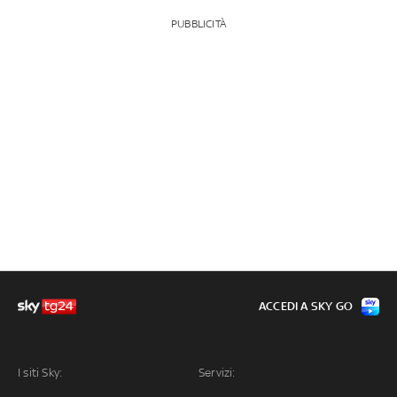
PUBBLICITÀ
ACCEDI A SKY GO
I siti Sky:
Servizi: