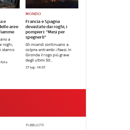
MONDO
ia e
Francia e Spagna
delle aree
devastate dai roghi, i
 fiamme
pompieri: "Mesi per
spegnerli"
uano a
i roghi,
Gli incendi continuano a
i stanno
colpire entrambi i Paesi. In
Gironda il rogo più grave
degli ultimi 50...
 foto
27 lug - 14:57
PUBBLICITÀ