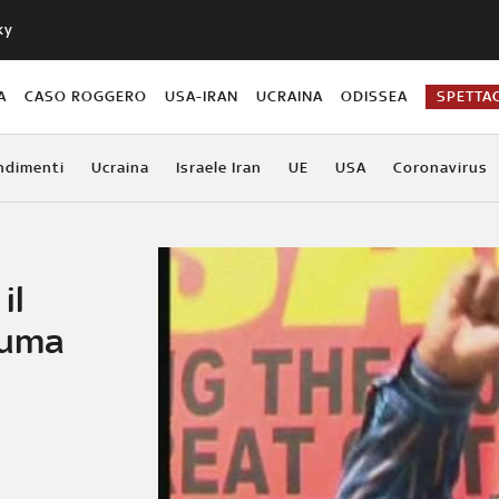
ky
A
CASO ROGGERO
USA-IRAN
UCRAINA
ODISSEA
SPETTA
ndimenti
Ucraina
Israele Iran
UE
USA
Coronavirus
il
Zuma