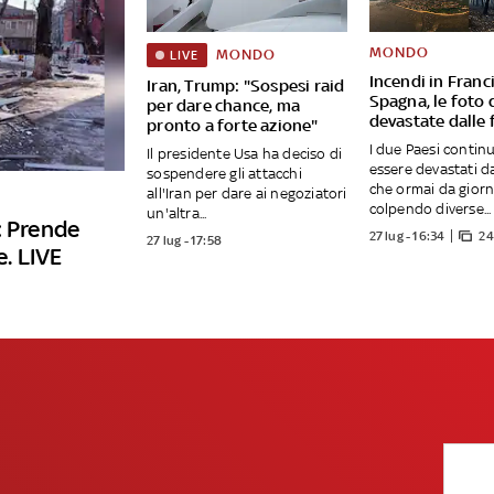
MONDO
MONDO
LIVE
Incendi in Franc
Iran, Trump: "Sospesi raid
Spagna, le foto 
per dare chance, ma
devastate dalle
pronto a forte azione"
I due Paesi contin
Il presidente Usa ha deciso di
essere devastati da
sospendere gli attacchi
che ormai da giorn
all'Iran per dare ai negoziatori
colpendo diverse...
un'altra...
: Prende
27 lug - 16:34
24
27 lug - 17:58
. LIVE