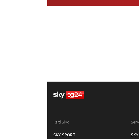
I siti Sky:
Serv
SKY SPORT
SKY