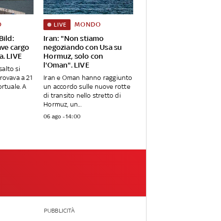
O
MONDO
LIVE
Bild:
Iran: "Non stiamo
ave cargo
negoziando con Usa su
a. LIVE
Hormuz, solo con
l'Oman". LIVE
alto si
trovava a 21
Iran e Oman hanno raggiunto
ortuale. A
un accordo sulle nuove rotte
di transito nello stretto di
Hormuz, un...
06 ago - 14:00
PUBBLICITÀ