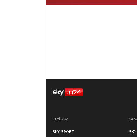
I siti Sky:
Serv
SKY SPORT
SKY