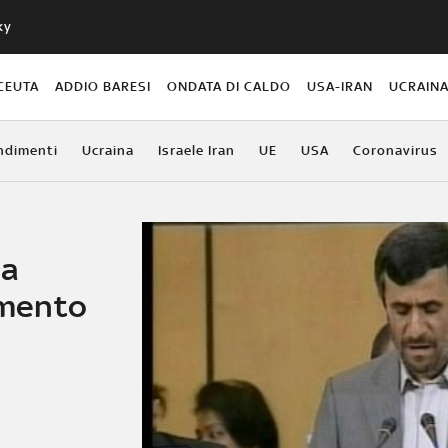
ky
CEUTA
ADDIO BARESI
ONDATA DI CALDO
USA-IRAN
UCRAIN
ndimenti
Ucraina
Israele Iran
UE
USA
Coronavirus
 a
limento