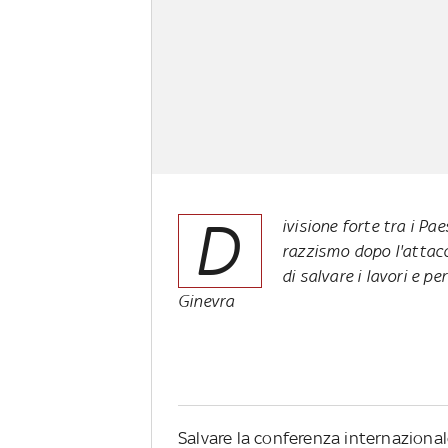
D
ivisione forte tra i P
razzismo dopo l'attacc
di salvare i lavori e p
Ginevra
Salvare la conferenza internazionale