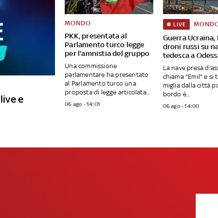
MONDO
MOND
LIVE
PKK, presentata al
Guerra Ucraina, 
Parlamento turco legge
droni russi su n
per l'amnistia del gruppo
tedesca a Odess
Una commissione
La nave presa d'ass
parlamentare ha presentato
chiama "Emil" e si 
al Parlamento turco una
miglia dalla città p
proposta di legge articolata...
bordo è...
live e
06 ago - 14:01
06 ago - 14:00