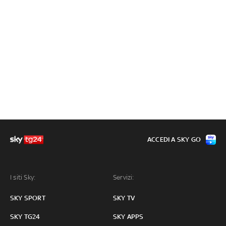
ACCEDI A SKY GO
I siti Sky:
Servizi:
SKY SPORT
SKY TV
SKY TG24
SKY APPS