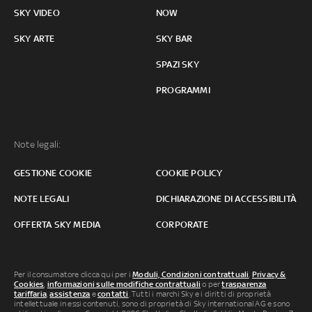
SKY VIDEO
NOW
SKY ARTE
SKY BAR
SPAZI SKY
PROGRAMMI
Note legali:
GESTIONE COOKIE
COOKIE POLICY
NOTE LEGALI
DICHIARAZIONE DI ACCESSIBILITÀ
OFFERTA SKY MEDIA
CORPORATE
Per il consumatore clicca qui per i
Moduli, Condizioni contrattuali
,
Privacy &
Cookies
,
informazioni sulle modifiche contrattuali
o per
trasparenza
tariffaria
,
assistenza
e
contatti
. Tutti i marchi Sky e i diritti di proprietà
intellettuale in essi contenuti, sono di proprietà di Sky international AG e sono