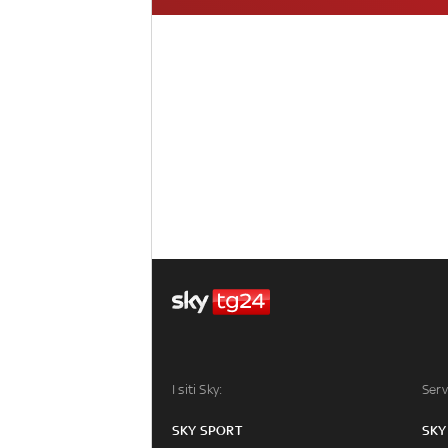
I siti Sky:
Serv
SKY SPORT
SKY