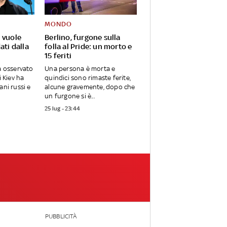
MONDO
 vuole
Berlino, furgone sulla
ati dalla
folla al Pride: un morto e
15 feriti
ha osservato
Una persona è morta e
i Kiev ha
quindici sono rimaste ferite,
ani russi e
alcune gravemente, dopo che
un furgone si è...
25 lug - 23:44
PUBBLICITÀ