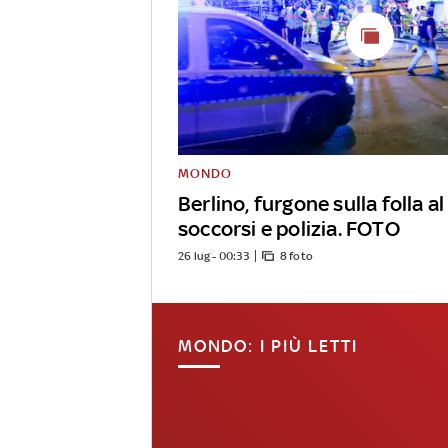
MONDO
Berlino, furgone sulla folla al
soccorsi e polizia. FOTO
26 lug - 00:33
8 foto
MONDO: I PIÙ LETTI