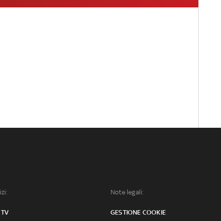
izi:
Note legali:
 TV
GESTIONE COOKIE