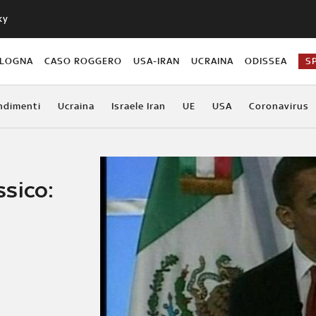
ky
OLOGNA
CASO ROGGERO
USA-IRAN
UCRAINA
ODISSEA
S
ndimenti
Ucraina
Israele Iran
UE
USA
Coronavirus
sico: