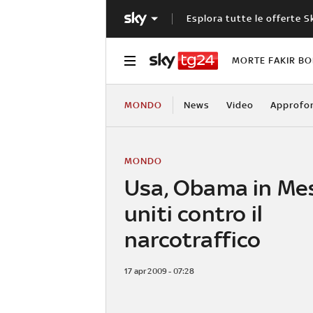
Esplora tutte le offerte S
MORTE FAKIR B
MONDO
News
Video
Approfo
MONDO
Usa, Obama in Mes
uniti contro il
narcotraffico
17 apr 2009 - 07:28