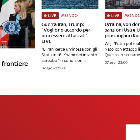
MONDO
MOND
LIVE
LIVE
Guerra Iran, Trump:
Ucraina, von der
“Vogliono accordo per
sanzioni Usa e 
non essere attaccati”.
prosciugano Rus
LIVE
Wsj: "Putin potreb
"L'Iran cerca un'intesa con gli
Nato con attacco l
Stati uniti". Khamenei intanto
Questo lo scenario 
sarebbe “in condizioni...
 frontiere
07 ago - 22:00
07 ago - 22:00