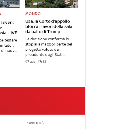
MONDO
O
Usa, la Corte d'appello
 Leyen:
blocca i lavori della sala
Ue
da ballo di Trump
sia. LIVE
La decisione conferma lo
be testare
stop alla maggior parte del
imitato".
progetto voluto dal
di nuovi...
presidente degli Stati...
07 ago - 17:42
PUBBLICITÀ