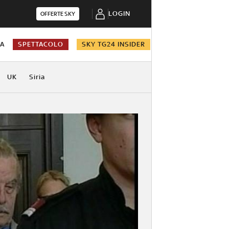
LOGIN
OFFERTE SKY
NA
SPETTACOLO
SKY TG24 INSIDER
UK
Siria