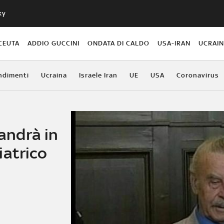
ky
CEUTA
ADDIO GUCCINI
ONDATA DI CALDO
USA-IRAN
UCRAI
ndimenti
Ucraina
Israele Iran
UE
USA
Coronavirus
 andrà in
iatrico