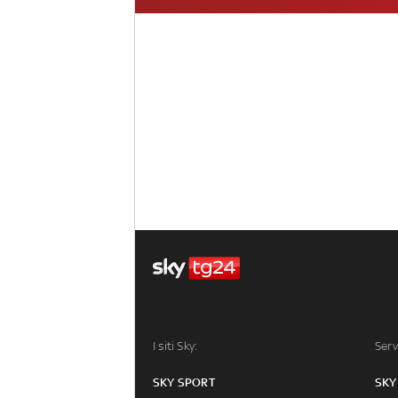
I siti Sky:
Serv
SKY SPORT
SKY