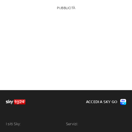
PUBBLICITÀ
ACCEDI A SKY GO
I siti Sky:
Servizi: