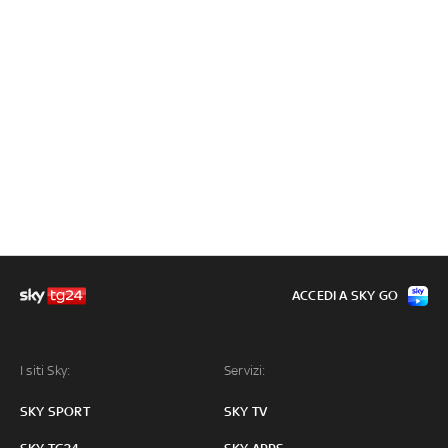
ACCEDI A SKY GO
I siti Sky:
Servizi:
SKY SPORT
SKY TV