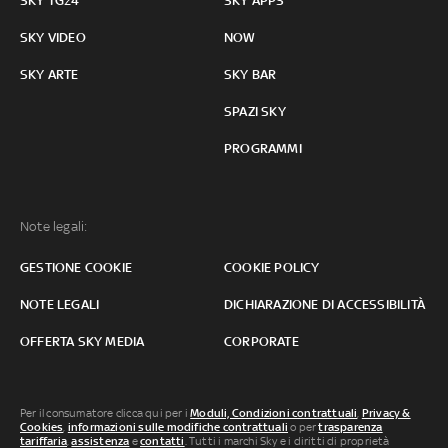
SKY TG24
SKY APPS
SKY VIDEO
NOW
SKY ARTE
SKY BAR
SPAZI SKY
PROGRAMMI
Note legali:
GESTIONE COOKIE
COOKIE POLICY
NOTE LEGALI
DICHIARAZIONE DI ACCESSIBILITÀ
OFFERTA SKY MEDIA
CORPORATE
Per il consumatore clicca qui per i
Moduli, Condizioni contrattuali
,
Privacy &
Cookies
,
informazioni sulle modifiche contrattuali
o per
trasparenza
tariffaria
,
assistenza
e
contatti
. Tutti i marchi Sky e i diritti di proprietà