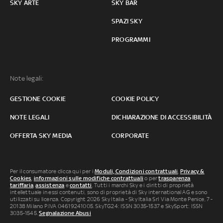
SKY ARTE
SKY BAR
SPAZI SKY
PROGRAMMI
Note legali:
GESTIONE COOKIE
COOKIE POLICY
NOTE LEGALI
DICHIARAZIONE DI ACCESSIBILITÀ
OFFERTA SKY MEDIA
CORPORATE
Per il consumatore clicca qui per i
Moduli, Condizioni contrattuali
,
Privacy &
Cookies
,
informazioni sulle modifiche contrattuali
o per
trasparenza
tariffaria
,
assistenza
e
contatti
. Tutti i marchi Sky e i diritti di proprietà
intellettuale in essi contenuti, sono di proprietà di Sky international AG e sono
utilizzati su licenza. Copyright 2026 Sky Italia - Sky Italia Srl Via Monte Penice, 7 -
20138 Milano P.IVA 04619241005. SkyTG24: ISSN 3035-1537 e SkySport: ISSN
3035-1545.
Segnalazione Abusi