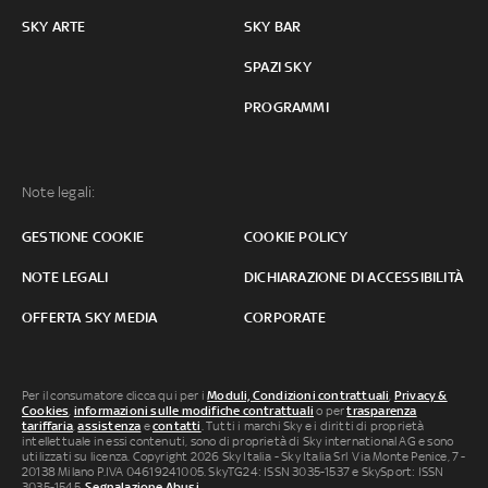
SKY ARTE
SKY BAR
SPAZI SKY
PROGRAMMI
Note legali:
GESTIONE COOKIE
COOKIE POLICY
NOTE LEGALI
DICHIARAZIONE DI ACCESSIBILITÀ
OFFERTA SKY MEDIA
CORPORATE
Per il consumatore clicca qui per i
Moduli, Condizioni contrattuali
,
Privacy &
Cookies
,
informazioni sulle modifiche contrattuali
o per
trasparenza
tariffaria
,
assistenza
e
contatti
. Tutti i marchi Sky e i diritti di proprietà
intellettuale in essi contenuti, sono di proprietà di Sky international AG e sono
utilizzati su licenza. Copyright 2026 Sky Italia - Sky Italia Srl Via Monte Penice, 7 -
20138 Milano P.IVA 04619241005. SkyTG24: ISSN 3035-1537 e SkySport: ISSN
3035-1545.
Segnalazione Abusi