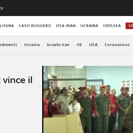
ky
OLOGNA
CASO ROGGERO
USA-IRAN
UCRAINA
ODISSEA
S
ndimenti
Ucraina
Israele Iran
UE
USA
Coronavirus
vince il