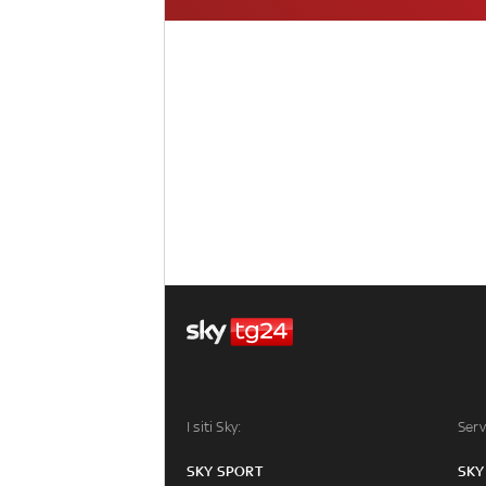
I siti Sky:
Serv
SKY SPORT
SKY