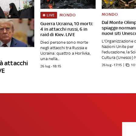
MONDO
MONDO
LIVE
Dal Monte Olimp
Guerra Ucraina, 10 morti:
spiagge normann
4 in attacchi russi, 6 in
nuovi siti Unes
raid di Kiev. LIVE
L'Organizzazione d
Dieci persone sono morte
Nazioni Unite per
negli attacchi tra Russia e
l'educazione, la Sc
Ucraina: quattro a Horlivka,
Cultura (Unesco) ha
una nella...
à attacchi
26 lug - 17:15
10
26 lug - 18:15
VE