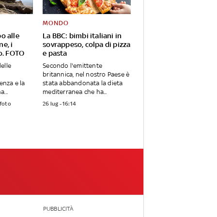
MONDO
o alle
La BBC: bimbi italiani in
e, i
sovrappeso, colpa di pizza
co. FOTO
e pasta
elle
Secondo l'emittente
britannica, nel nostro Paese è
ienza e la
stata abbandonata la dieta
...
mediterranea che ha...
 foto
26 lug - 16:14
PUBBLICITÀ