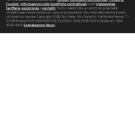
Cookies
,
informazioni sulle modifiche contrattuali
o per
trasparenza
tariffaria
,
assistenza
e
contatti
. Tutti i marchi Sky e i diritti di proprietà
intellettuale in essi contenuti, sono di proprietà di Sky international AG e sono
utilizzati su licenza. Copyright 2026 Sky Italia - Sky Italia Srl Via Monte Penice, 7 -
20138 Milano P.IVA 04619241005. SkyTG24: ISSN 3035-1537 e SkySport: ISSN
3035-1545.
Segnalazione Abusi