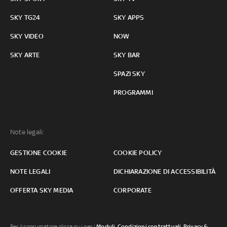
SKY TG24
SKY APPS
SKY VIDEO
NOW
SKY ARTE
SKY BAR
SPAZI SKY
PROGRAMMI
Note legali:
GESTIONE COOKIE
COOKIE POLICY
NOTE LEGALI
DICHIARAZIONE DI ACCESSIBILITÀ
OFFERTA SKY MEDIA
CORPORATE
Per il consumatore clicca qui per i
Moduli, Condizioni contrattuali
,
Privacy &