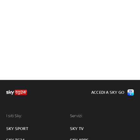
ACCEDI A SKY GO
I siti Sky:
Servizi:
SKY SPORT
SKY TV