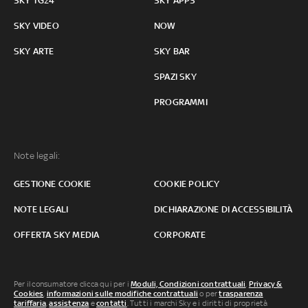
SKY TG24
SKY APPS
SKY VIDEO
NOW
SKY ARTE
SKY BAR
SPAZI SKY
PROGRAMMI
Note legali:
GESTIONE COOKIE
COOKIE POLICY
NOTE LEGALI
DICHIARAZIONE DI ACCESSIBILITÀ
OFFERTA SKY MEDIA
CORPORATE
Per il consumatore clicca qui per i
Moduli, Condizioni contrattuali
,
Privacy &
Cookies
,
informazioni sulle modifiche contrattuali
o per
trasparenza
tariffaria
,
assistenza
e
contatti
. Tutti i marchi Sky e i diritti di proprietà