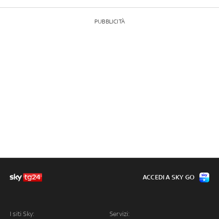
PUBBLICITÀ
ACCEDI A SKY GO
I siti Sky:
Servizi: