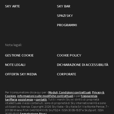
SKY ARTE
SKY BAR
SPAZI SKY
PROGRAMMI
Note legali:
GESTIONE COOKIE
COOKIE POLICY
NOTE LEGALI
DICHIARAZIONE DI ACCESSIBILITÀ
OFFERTA SKY MEDIA
CORPORATE
Per il consumatore clicca qui per i
Moduli, Condizioni contrattuali
,
Privacy &
Cookies
,
informazioni sulle modifiche contrattuali
o per
trasparenza
tariffaria
,
assistenza
e
contatti
. Tutti i marchi Sky e i diritti di proprietà
intellettuale in essi contenuti, sono di proprietà di Sky international AG e sono
utilizzati su licenza. Copyright 2026 Sky Italia - Sky Italia Srl Via Monte Penice, 7 -
20138 Milano P.IVA 04619241005. SkyTG24: ISSN 3035-1537 e SkySport: ISSN
3035-1545.
Segnalazione Abusi