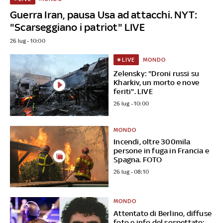
Guerra Iran, pausa Usa ad attacchi. NYT:
"Scarseggiano i patriot" LIVE
26 lug - 10:00
MONDO
LIVE
Zelensky: "Droni russi su
Kharkiv, un morto e nove
feriti". LIVE
26 lug - 10:00
MONDO
Incendi, oltre 300mila
persone in fuga in Francia e
Spagna. FOTO
26 lug - 08:10
MONDO
Attentato di Berlino, diffuse
foto e info del sospettato: