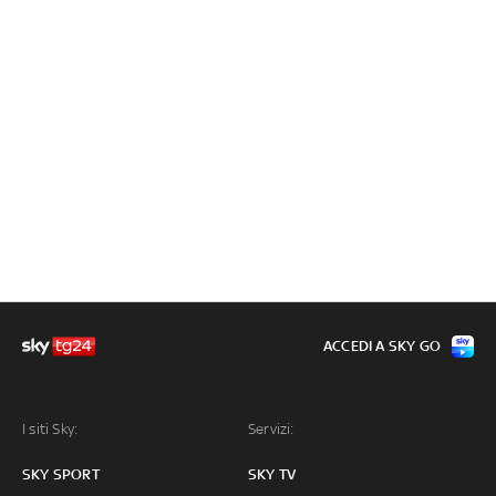
ACCEDI A SKY GO
I siti Sky:
Servizi:
SKY SPORT
SKY TV