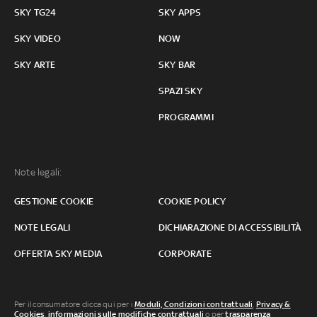
SKY TG24
SKY APPS
SKY VIDEO
NOW
SKY ARTE
SKY BAR
SPAZI SKY
PROGRAMMI
Note legali:
GESTIONE COOKIE
COOKIE POLICY
NOTE LEGALI
DICHIARAZIONE DI ACCESSIBILITÀ
OFFERTA SKY MEDIA
CORPORATE
Per il consumatore clicca qui per i
Moduli, Condizioni contrattuali
,
Privacy &
Cookies
,
informazioni sulle modifiche contrattuali
o per
trasparenza