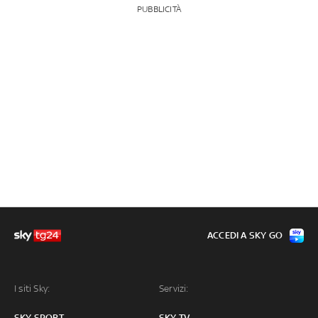
PUBBLICITÀ
ACCEDI A SKY GO
I siti Sky:
Servizi:
SKY SPORT
SKY TV