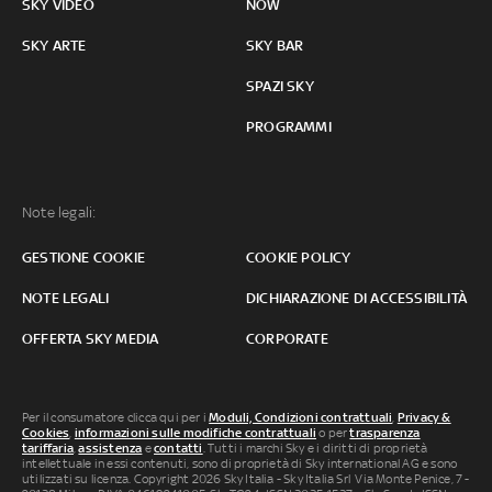
SKY VIDEO
NOW
SKY ARTE
SKY BAR
SPAZI SKY
PROGRAMMI
Note legali:
GESTIONE COOKIE
COOKIE POLICY
NOTE LEGALI
DICHIARAZIONE DI ACCESSIBILITÀ
OFFERTA SKY MEDIA
CORPORATE
Per il consumatore clicca qui per i
Moduli, Condizioni contrattuali
,
Privacy &
Cookies
,
informazioni sulle modifiche contrattuali
o per
trasparenza
tariffaria
,
assistenza
e
contatti
. Tutti i marchi Sky e i diritti di proprietà
intellettuale in essi contenuti, sono di proprietà di Sky international AG e sono
utilizzati su licenza. Copyright 2026 Sky Italia - Sky Italia Srl Via Monte Penice, 7 -