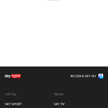
ACCEDI A SKY GO
I siti Sky:
Servizi:
SKY SPORT
SKY TV