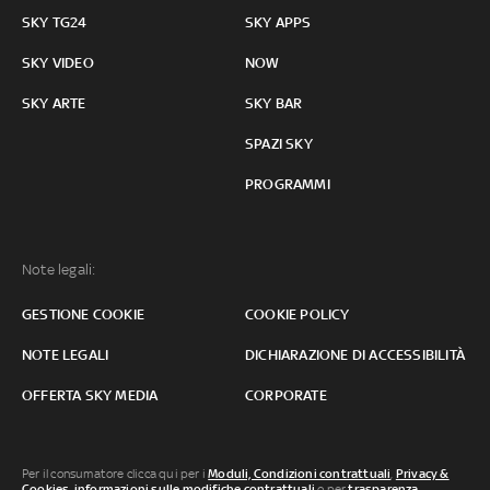
SKY TG24
SKY APPS
SKY VIDEO
NOW
SKY ARTE
SKY BAR
SPAZI SKY
PROGRAMMI
Note legali:
GESTIONE COOKIE
COOKIE POLICY
NOTE LEGALI
DICHIARAZIONE DI ACCESSIBILITÀ
OFFERTA SKY MEDIA
CORPORATE
Per il consumatore clicca qui per i
Moduli, Condizioni contrattuali
,
Privacy &
Cookies
,
informazioni sulle modifiche contrattuali
o per
trasparenza