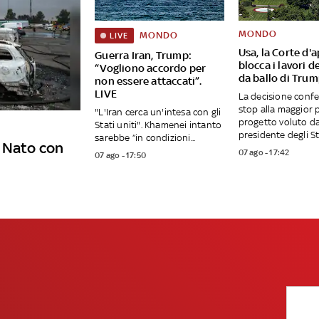
MONDO
MONDO
LIVE
Usa, la Corte d'
Guerra Iran, Trump:
blocca i lavori de
“Vogliono accordo per
da ballo di Tru
non essere attaccati”.
LIVE
La decisione conf
stop alla maggior 
"L'Iran cerca un'intesa con gli
progetto voluto da
Stati uniti". Khamenei intanto
presidente degli Sta
sarebbe “in condizioni...
e Nato con
07 ago - 17:42
07 ago - 17:50