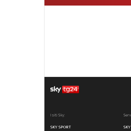
I siti Sky:
Serv
SKY SPORT
SKY