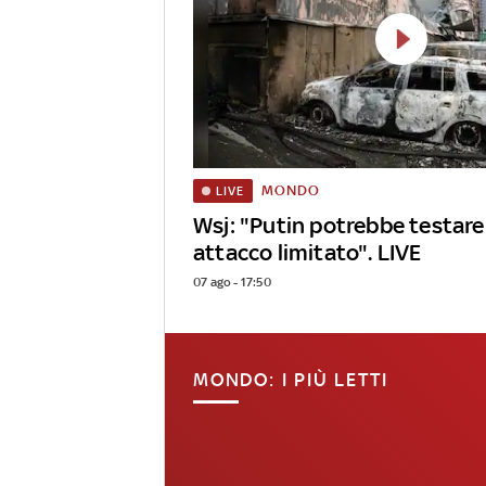
MONDO
LIVE
Wsj: "Putin potrebbe testar
attacco limitato". LIVE
07 ago - 17:50
MONDO: I PIÙ LETTI