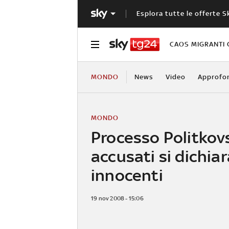
Esplora tutte le offerte S
CAOS MIGRANTI 
MONDO
News
Video
Approfo
MONDO
Processo Politkovs
accusati si dichia
innocenti
19 nov 2008 - 15:06