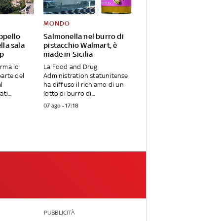
MONDO
appello
Salmonella nel burro di
lla sala
pistacchio Walmart, è
mp
made in Sicilia
erma lo
La Food and Drug
parte del
Administration statunitense
l
ha diffuso il richiamo di un
ti...
lotto di burro di...
07 ago - 17:18
PUBBLICITÀ