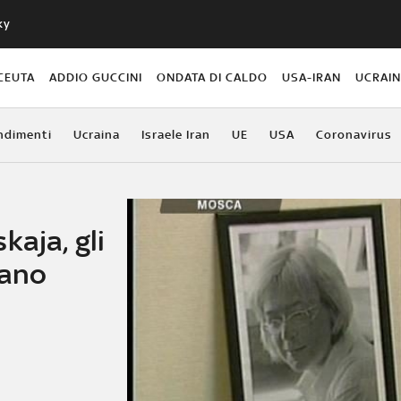
ky
CEUTA
ADDIO GUCCINI
ONDATA DI CALDO
USA-IRAN
UCRAI
ndimenti
Ucraina
Israele Iran
UE
USA
Coronavirus
kaja, gli
rano