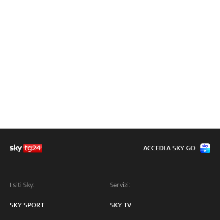
ACCEDI A SKY GO
I siti Sky:
Servizi:
SKY SPORT
SKY TV