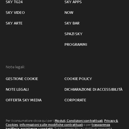
SKY TG24
SKY APPS
SKY VIDEO
NOW
SKY ARTE
SKY BAR
SPAZI SKY
PROGRAMMI
Note legali:
GESTIONE COOKIE
COOKIE POLICY
NOTE LEGALI
DICHIARAZIONE DI ACCESSIBILITÀ
OFFERTA SKY MEDIA
CORPORATE
Per il consumatore clicca qui per i
Moduli, Condizioni contrattuali
,
Privacy &
Cookies
,
informazioni sulle modifiche contrattuali
o per
trasparenza
tariffaria
,
assistenza
e
contatti
. Tutti i marchi Sky e i diritti di proprietà