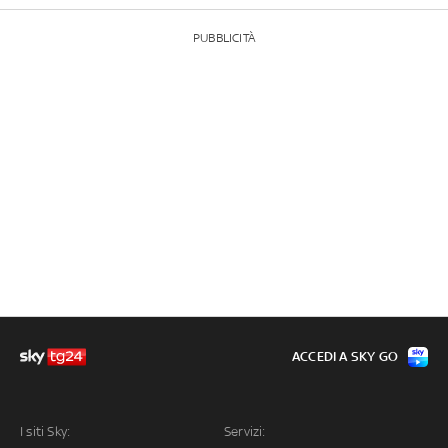
PUBBLICITÀ
ACCEDI A SKY GO
I siti Sky:
Servizi: