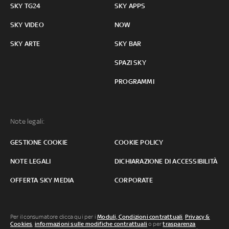
SKY TG24
SKY APPS
SKY VIDEO
NOW
SKY ARTE
SKY BAR
SPAZI SKY
PROGRAMMI
Note legali:
GESTIONE COOKIE
COOKIE POLICY
NOTE LEGALI
DICHIARAZIONE DI ACCESSIBILITÀ
OFFERTA SKY MEDIA
CORPORATE
Per il consumatore clicca qui per i
Moduli, Condizioni contrattuali
,
Privacy &
Cookies
,
informazioni sulle modifiche contrattuali
o per
trasparenza