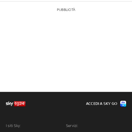
PUBBLICITÀ
ACCEDI A SKY GO
I siti Sky:
Servizi: