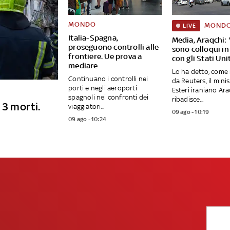
MONDO
MOND
LIVE
Italia-Spagna,
Media, Araqchi: 
proseguono controlli alle
sono colloqui in
frontiere. Ue prova a
con gli Stati Uni
mediare
Lo ha detto, come 
Continuano i controlli nei
da Reuters, il minis
porti e negli aeroporti
Esteri iraniano Ar
spagnoli nei confronti dei
ribadisce...
 3 morti.
viaggiatori...
09 ago - 10:19
09 ago - 10:24