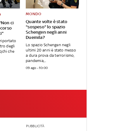
MONDO
O
Quante volte è stato
"Non ci
"sospeso" lo spazio
 corso
Schengen negli anni
ti"
Duemila?
riportato
Lo spazio Schengen negli
tro degli
ultimi 20 anni è stato messo
aqchi che
a dura prova da terrorismo,
pandemia,...
09 ago - 10:00
PUBBLICITÀ