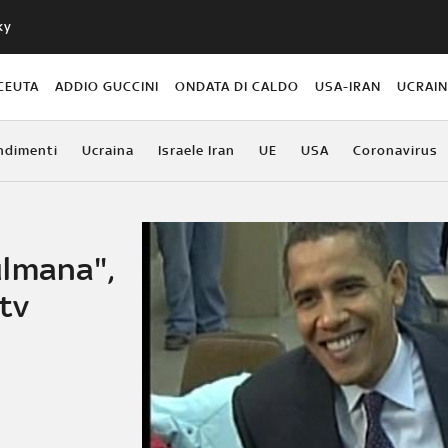
ky
CEUTA
ADDIO GUCCINI
ONDATA DI CALDO
USA-IRAN
UCRAI
ndimenti
Ucraina
Israele Iran
UE
USA
Coronavirus
ulmana",
tv