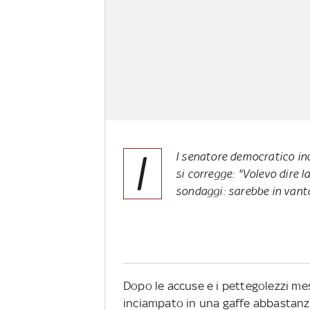
I
l senatore democratico in
si corregge: "Volevo dire l
sondaggi: sarebbe in vant
Dopo le accuse e i pettegolezzi mes
inciampato in una gaffe abbastanza 