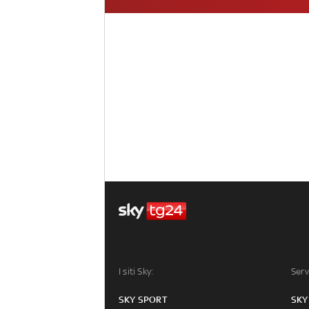
I siti Sky:
Serv
SKY SPORT
SKY