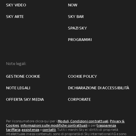
SKY VIDEO
NOW
SKY ARTE
SKY BAR
SPAZI SKY
PROGRAMMI
Note legali:
GESTIONE COOKIE
COOKIE POLICY
NOTE LEGALI
DICHIARAZIONE DI ACCESSIBILITÀ
OFFERTA SKY MEDIA
CORPORATE
Per il consumatore clicca qui per i
Moduli, Condizioni contrattuali
,
Privacy &
Cookies
,
informazioni sulle modifiche contrattuali
o per
trasparenza
tariffaria
,
assistenza
e
contatti
. Tutti i marchi Sky e i diritti di proprietà
intellettuale in essi contenuti, sono di proprietà di Sky international AG e sono