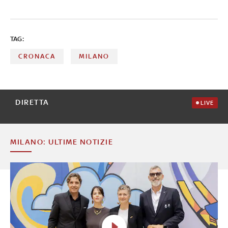
TAG:
CRONACA
MILANO
DIRETTA
LIVE
MILANO: ULTIME NOTIZIE