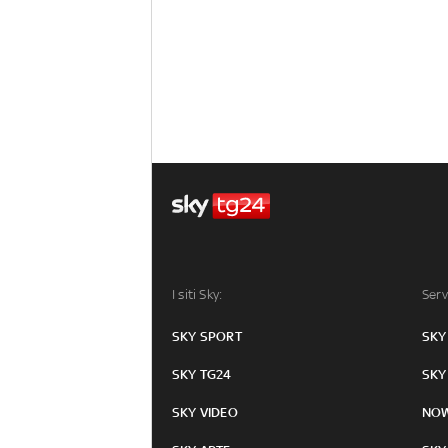
I siti Sky:
Serv
SKY SPORT
SKY
SKY TG24
SKY
SKY VIDEO
NO