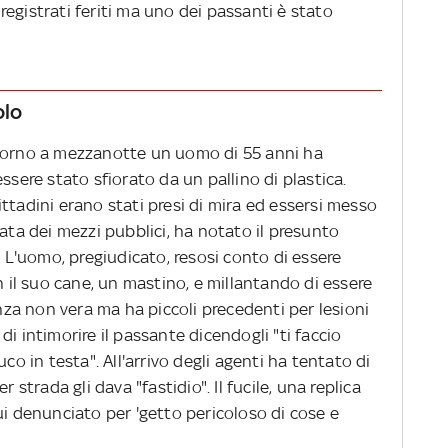
egistrati feriti ma uno dei passanti è stato
olo
ntorno a mezzanotte un uomo di 55 anni ha
ssere stato sfiorato da un pallino di plastica.
ttadini erano stati presi di mira ed essersi messo
mata dei mezzi pubblici, ha notato il presunto
. L'uomo, pregiudicato, resosi conto di essere
n il suo cane, un mastino, e millantando di essere
anza non vera ma ha piccoli precedenti per lesioni
i intimorire il passante dicendogli "ti faccio
co in testa". All'arrivo degli agenti ha tentato di
 strada gli dava "fastidio". Il fucile, una replica
ui denunciato per 'getto pericoloso di cose e