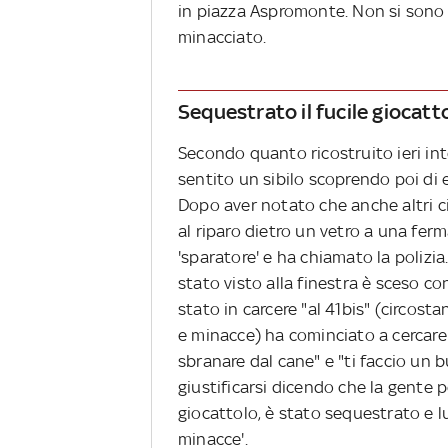
in piazza Aspromonte. Non si sono r
minacciato.
Sequestrato il fucile giocatt
Secondo quanto ricostruito ieri i
sentito un sibilo scoprendo poi di e
Dopo aver notato che anche altri ci
al riparo dietro un vetro a una fer
'sparatore' e ha chiamato la polizia
stato visto alla finestra è sceso co
stato in carcere "al 41bis" (circost
e minacce) ha cominciato a cercare d
sbranare dal cane" e "ti faccio un bu
giustificarsi dicendo che la gente per
giocattolo, è stato sequestrato e l
minacce'.