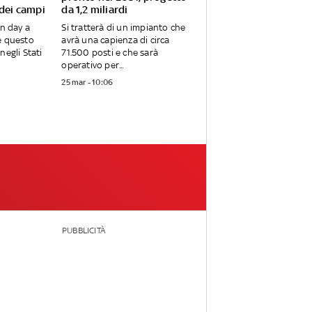
 dei campi
da 1,2 miliardi
en day a
Si tratterà di un impianto che
e questo
avrà una capienza di circa
negli Stati
71.500 posti e che sarà
operativo per...
25 mar - 10:06
PUBBLICITÀ