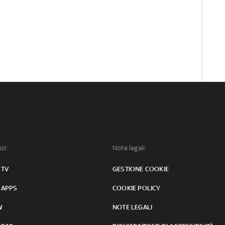
izi:
Note legali:
 TV
GESTIONE COOKIE
 APPS
COOKIE POLICY
W
NOTE LEGALI