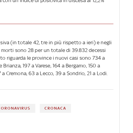
 con un indice di positività in discesa al 12,2%
iva (in totale 42, tre in più rispetto a ieri) e negli
3). I morti sono 28 per un totale di 39.832 decessi
nto riguarda le province i nuovi casi sono 734 a
e Brianza, 197 a Varese, 164 a Bergamo, 150 a
 a Cremona, 63 a Lecco, 39 a Sondrio, 21 a Lodi.
CORONAVIRUS
CRONACA