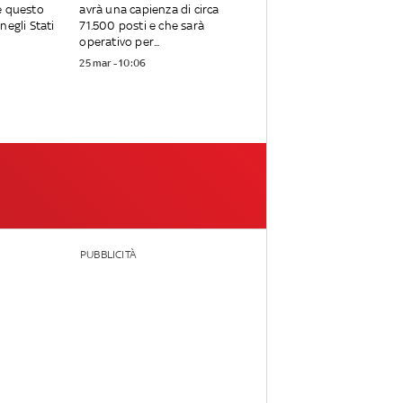
e questo
avrà una capienza di circa
negli Stati
71.500 posti e che sarà
operativo per...
25 mar - 10:06
PUBBLICITÀ