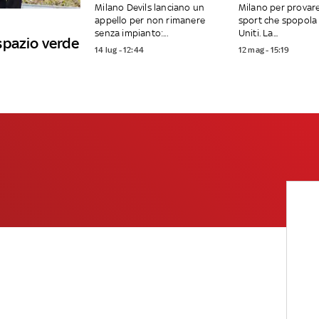
Milano Devils lanciano un
Milano per provar
appello per non rimanere
sport che spopola 
senza impianto:...
Uniti. La...
spazio verde
14 lug - 12:44
12 mag - 15:19