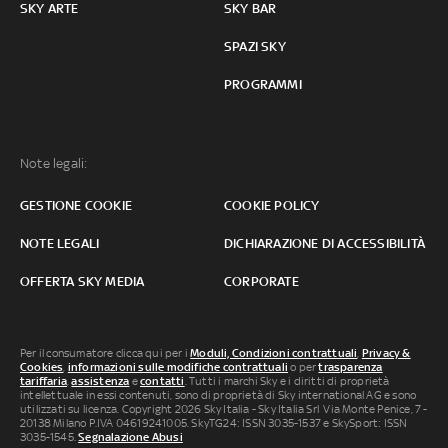
SKY ARTE
SKY BAR
SPAZI SKY
PROGRAMMI
Note legali:
GESTIONE COOKIE
COOKIE POLICY
NOTE LEGALI
DICHIARAZIONE DI ACCESSIBILITÀ
OFFERTA SKY MEDIA
CORPORATE
Per il consumatore clicca qui per i
Moduli, Condizioni contrattuali
,
Privacy &
Cookies
,
informazioni sulle modifiche contrattuali
o per
trasparenza
tariffaria
,
assistenza
e
contatti
. Tutti i marchi Sky e i diritti di proprietà
intellettuale in essi contenuti, sono di proprietà di Sky international AG e sono
utilizzati su licenza. Copyright 2026 Sky Italia - Sky Italia Srl Via Monte Penice, 7 -
20138 Milano P.IVA 04619241005. SkyTG24: ISSN 3035-1537 e SkySport: ISSN
3035-1545.
Segnalazione Abusi