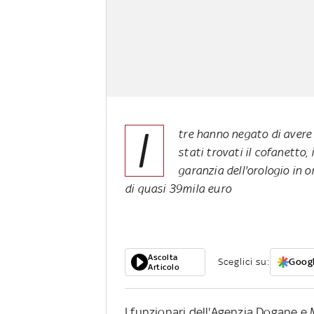
I
tre hanno negato di avere
stati trovati il cofanetto, 
garanzia dell'orologio in o
di quasi 39mila euro
Ascolta
Sceglici su:
Googl
Articolo
I funzionari dell'Agenzia Dogane e 