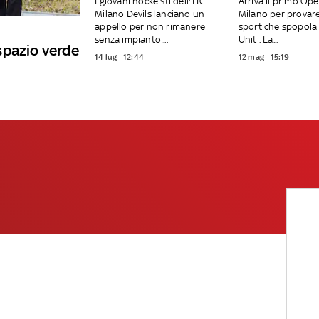
I giovani hockeisti dell'’HC
Arriva il primo Op
Milano Devils lanciano un
Milano per provar
appello per non rimanere
sport che spopola 
senza impianto:...
Uniti. La...
spazio verde
14 lug - 12:44
12 mag - 15:19