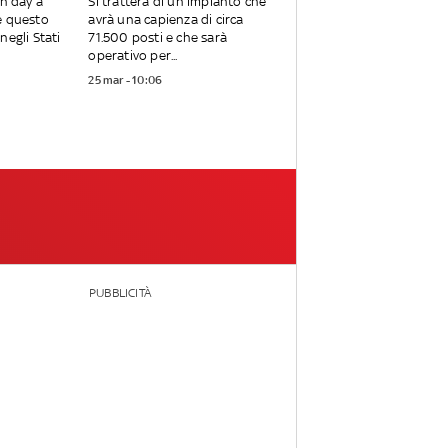
en day a
Si tratterà di un impianto che
e questo
avrà una capienza di circa
negli Stati
71.500 posti e che sarà
operativo per...
25 mar - 10:06
PUBBLICITÀ