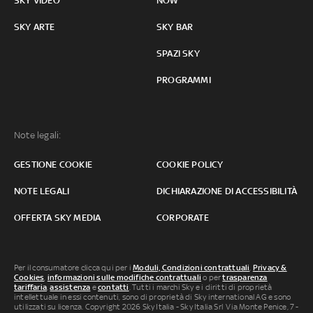
SKY VIDEO
NOW
SKY ARTE
SKY BAR
SPAZI SKY
PROGRAMMI
Note legali:
GESTIONE COOKIE
COOKIE POLICY
NOTE LEGALI
DICHIARAZIONE DI ACCESSIBILITÀ
OFFERTA SKY MEDIA
CORPORATE
Per il consumatore clicca qui per i
Moduli, Condizioni contrattuali
,
Privacy &
Cookies
,
informazioni sulle modifiche contrattuali
o per
trasparenza
tariffaria
,
assistenza
e
contatti
. Tutti i marchi Sky e i diritti di proprietà
intellettuale in essi contenuti, sono di proprietà di Sky international AG e sono
utilizzati su licenza. Copyright 2026 Sky Italia - Sky Italia Srl Via Monte Penice, 7 -