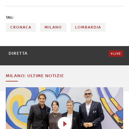
TAG:
CRONACA
MILANO
LOMBARDIA
DIRETTA
LIVE
MILANO: ULTIME NOTIZIE