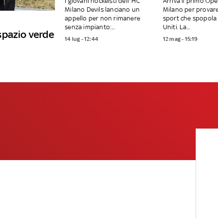
I giovani hockeisti dell'’HC
Arriva il primo Op
Milano Devils lanciano un
Milano per provar
appello per non rimanere
sport che spopola 
senza impianto:...
Uniti. La...
spazio verde
14 lug - 12:44
12 mag - 15:19