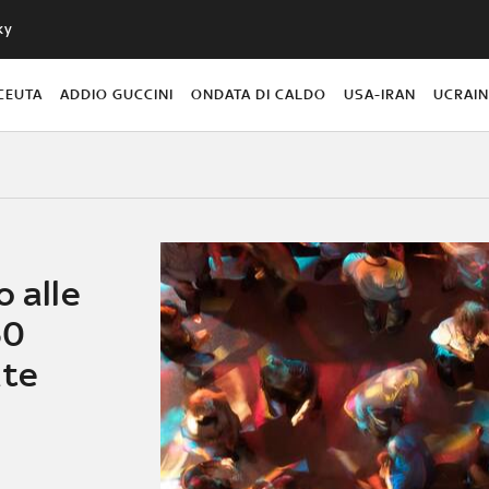
ky
CEUTA
ADDIO GUCCINI
ONDATA DI CALDO
USA-IRAN
UCRAI
o alle
50
ate