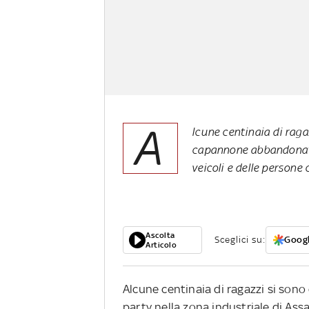
A
lcune centinaia di rag
capannone abbandonato 
veicoli e delle persone
Ascolta
Sceglici su:
Googl
Articolo
Alcune centinaia di ragazzi si so
party nella zona industriale di Ass