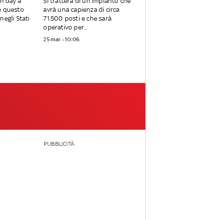
en day a
Si tratterà di un impianto che
e questo
avrà una capienza di circa
negli Stati
71.500 posti e che sarà
operativo per...
25 mar - 10:06
PUBBLICITÀ