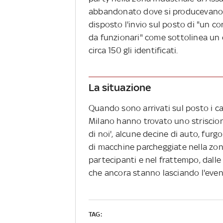
abbandonato dove si producevano b
disposto l'invio sul posto di "un c
da funzionari" come sottolinea u
circa 150 gli identificati.
La situazione
Quando sono arrivati sul posto i car
Milano hanno trovato uno striscione
di noi', alcune decine di auto, furg
di macchine parcheggiate nella zona.
partecipanti e nel frattempo, dalle 9
che ancora stanno lasciando l'even
TAG: