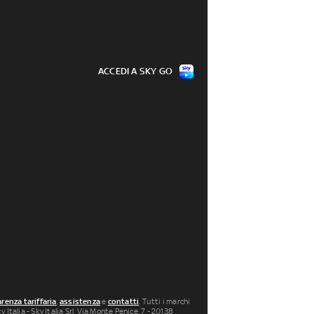
ACCEDI A SKY GO
renza tariffaria
,
assistenza
e
contatti
. Tutti i marchi
 Italia - Sky Italia Srl Via Monte Penice, 7 - 20138