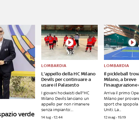
LOMBARDIA
LOMBARDIA
L'appello della HC Milano
Il pickleball tro
Devils per continuare a
Milano, a breve
usare il Palasesto
l'inaugurazione
I giovani hockeisti dell'’HC
Arriva il primo Op
Milano Devils lanciano un
Milano per provar
appello per non rimanere
sport che spopola 
senza impianto:...
Uniti. La...
spazio verde
14 lug - 12:44
12 mag - 15:19