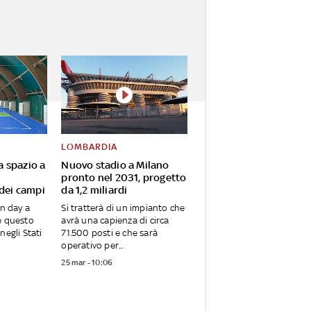
LOMBARDIA
va spazio a
Nuovo stadio a Milano
pronto nel 2031, progetto
 dei campi
da 1,2 miliardi
en day a
Si tratterà di un impianto che
e questo
avrà una capienza di circa
negli Stati
71.500 posti e che sarà
operativo per...
25 mar - 10:06