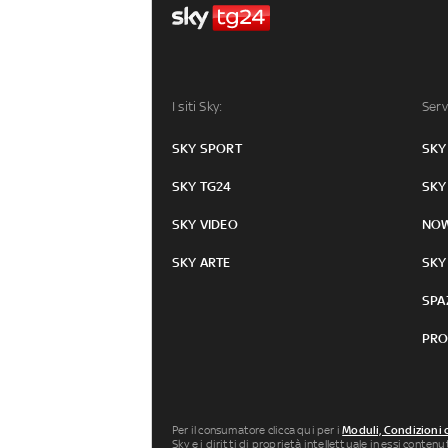
I siti Sky:
Serv
SKY SPORT
SKY
SKY TG24
SKY
SKY VIDEO
NO
SKY ARTE
SKY
SPA
PRO
Per il consumatore clicca qui per i
Moduli, Condizioni 
Sky e i diritti di proprietà intellettuale in essi conten