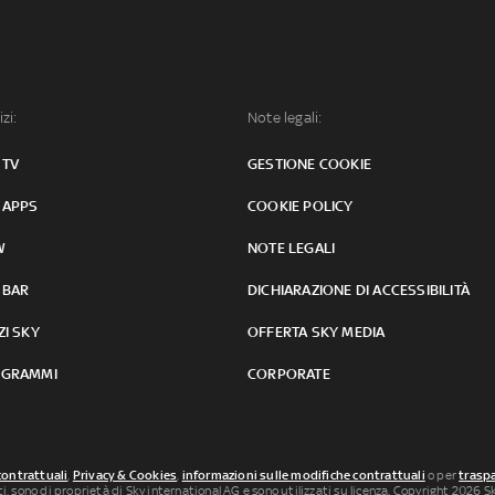
izi:
Note legali:
 TV
GESTIONE COOKIE
 APPS
COOKIE POLICY
W
NOTE LEGALI
 BAR
DICHIARAZIONE DI ACCESSIBILITÀ
ZI SKY
OFFERTA SKY MEDIA
GRAMMI
CORPORATE
contrattuali
,
Privacy & Cookies
,
informazioni sulle modifiche contrattuali
o per
traspa
uti, sono di proprietà di Sky international AG e sono utilizzati su licenza. Copyright 2026 Sky