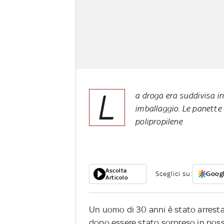
L
a droga era suddivisa in
imballaggio. Le panette
polipropilene
Ascolta
Sceglici su:
Googl
Articolo
Un uomo di 30 anni è stato arrest
dopo essere stato sorpreso in posse