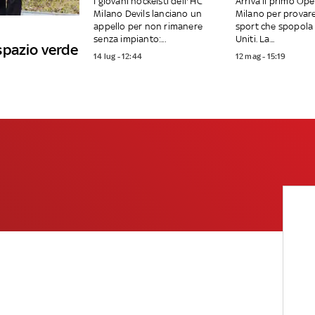
I giovani hockeisti dell'’HC
Arriva il primo Op
Milano Devils lanciano un
Milano per provar
appello per non rimanere
sport che spopola 
senza impianto:...
Uniti. La...
spazio verde
14 lug - 12:44
12 mag - 15:19