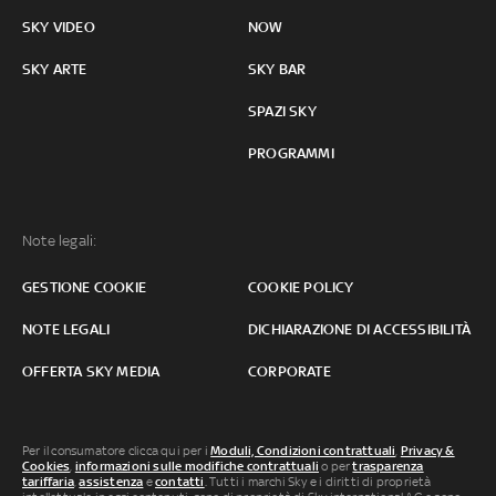
SKY VIDEO
NOW
SKY ARTE
SKY BAR
SPAZI SKY
PROGRAMMI
Note legali:
GESTIONE COOKIE
COOKIE POLICY
NOTE LEGALI
DICHIARAZIONE DI ACCESSIBILITÀ
OFFERTA SKY MEDIA
CORPORATE
Per il consumatore clicca qui per i
Moduli, Condizioni contrattuali
,
Privacy &
Cookies
,
informazioni sulle modifiche contrattuali
o per
trasparenza
tariffaria
,
assistenza
e
contatti
. Tutti i marchi Sky e i diritti di proprietà