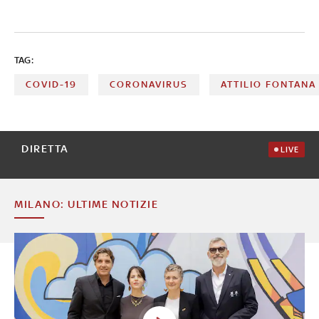
TAG:
COVID-19
CORONAVIRUS
ATTILIO FONTANA
DIRETTA
LIVE
MILANO: ULTIME NOTIZIE