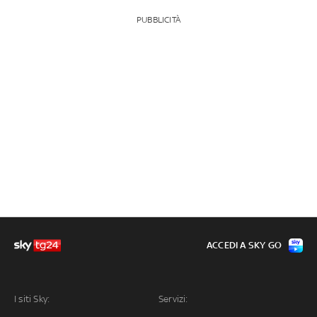
PUBBLICITÀ
ACCEDI A SKY GO
I siti Sky:
Servizi: