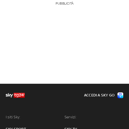
PUBBLICITÀ
ACCEDI A SKY GO
I siti Sky:
Servizi: